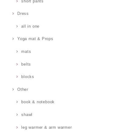
short pants
Dress
all in one
Yoga mat & Props
mats
belts
blocks
Other
book & notebook
shawl
leg warmer & arm warmer