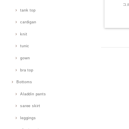
コ
tank top
cardigan
knit
tunic
gown
bra top
Bottoms
Aladdin pants
saree skirt
leggings