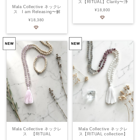
ス【RITUAL】Clarity〜浄
化〜
Mala Collective ネックレ
¥18,800
ス I am Releasing〜解
放〜
¥18,380
Mala Collective ネックレ
Mala Collective ネックレ
ス 【RITUAL
ス【RITUAL collection】
collection】Self-love〜自
Ease〜安らぎ〜