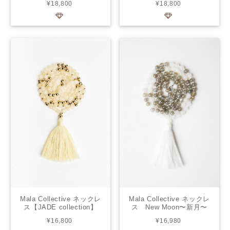
¥18,800
¥18,800
己愛〜
Mala Collective ネックレ
Mala Collective ネックレ
ス New Moon〜新月〜
ス【JADE collection】
Honey Jade
¥16,980
¥16,800