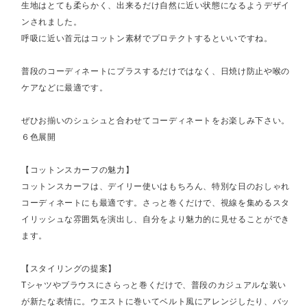
生地はとても柔らかく、出来るだけ自然に近い状態になるようデザイ
ンされました。
呼吸に近い首元はコットン素材でプロテクトするといいですね。
普段のコーディネートにプラスするだけではなく、日焼け防止や喉の
ケアなどに最適です。
ぜひお揃いのシュシュと合わせてコーディネートをお楽しみ下さい。
６色展開
【コットンスカーフの魅力】
コットンスカーフは、デイリー使いはもちろん、特別な日のおしゃれ
コーディネートにも最適です。さっと巻くだけで、視線を集めるスタ
イリッシュな雰囲気を演出し、自分をより魅力的に見せることができ
ます。
【スタイリングの提案】
Tシャツやブラウスにさらっと巻くだけで、普段のカジュアルな装い
が新たな表情に。ウエストに巻いてベルト風にアレンジしたり、バッ