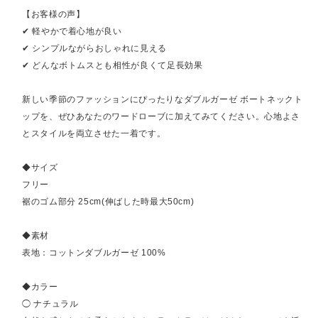
【お客様の声】
✔ 軽やかで着心地が良い
✔ シンプルながらおしゃれに見える
✔ どんなボトムスとも相性が良くて足長効果
新しい季節のファッションにぴったりなダブルガーゼ ボートネックト
ップを、ぜひあなたのワードローブに加えてみてください。心地よさ
とスタイルを両立させた一着です。
◆サイズ
フリー
裾のゴム部分 25cm(伸ばした時最大50cm)
◆素材
表地：コットンダブルガーゼ 100%
◆カラー
◯ ナチュラル