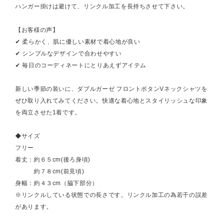
ハンガー掛けは避けて、リンクル加工を長持ちさせて下さい。
【お客様の声】
✔ 柔らかく、肌に優しい素材で着心地が良い
✔ シンプルなデザインで合わせやすい
✔ 毎日のコーディネートにとりあえずアイテム
新しい季節の装いに、ダブルガーゼ フロントボタンVネックシャツを
ぜひ取り入れてみてください。快適な着心地とスタイリッシュな印象
を両立させた1着です。
◆サイズ
フリー
着丈：約６５cm(後ろ身頃)
約７８cm(前見頃)
身幅：約４３cm（脇下部分）
※リンクルしている状態での長さです。リンクル加工の為若干の誤差
があります。