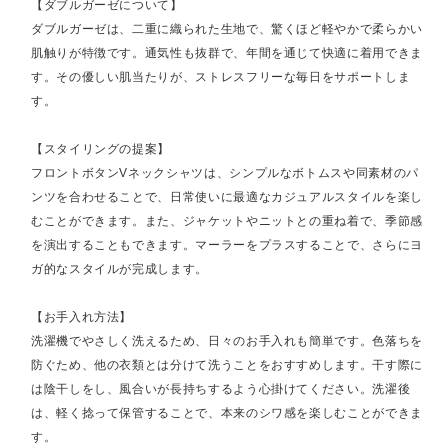
【ダブルガーゼについて】
ダブルガーゼは、二重に織られた生地で、驚くほど軽やかで柔らかい
肌触りが特徴です。通気性も抜群で、年間を通じて快適に着用できま
す。その優しい肌当たりが、ストレスフリーな毎日をサポートしま
す。
【スタイリングの提案】
フロントボタンVネックシャツは、シンプルなボトムスや同素材のパ
ンツを合わせることで、日常使いに最適なカジュアルスタイルを楽し
むことができます。また、ジャケットやニットとの重ね着で、季節感
を演出することもできます。マーラーをプラスすることで、さらにヨ
ガ的なスタイルが完成します。
【お手入れ方法】
洗濯機でやさしく洗えるため、日々のお手入れも簡単です。色落ちを
防ぐため、他の衣類とは分けて洗うことをおすすめします。干す際に
は陰干しをし、風合いが長持ちするよう心掛けてください。洗濯後
は、軽く捻って保管することで、本来のシワ感を楽しむことができま
す。