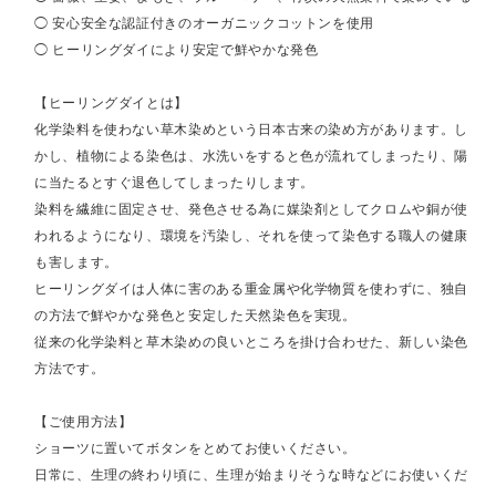
◯ 安心安全な認証付きのオーガニックコットンを使用
◯ ヒーリングダイにより安定で鮮やかな発色
【ヒーリングダイとは】
化学染料を使わない草木染めという日本古来の染め方があります。し
かし、植物による染色は、水洗いをすると色が流れてしまったり、陽
に当たるとすぐ退色してしまったりします。
染料を繊維に固定させ、発色させる為に媒染剤としてクロムや銅が使
われるようになり、環境を汚染し、それを使って染色する職人の健康
も害します。
ヒーリングダイは人体に害のある重金属や化学物質を使わずに、独自
の方法で鮮やかな発色と安定した天然染色を実現。
従来の化学染料と草木染めの良いところを掛け合わせた、新しい染色
方法です。
【ご使用方法】
ショーツに置いてボタンをとめてお使いください。
日常に、生理の終わり頃に、生理が始まりそうな時などにお使いくだ