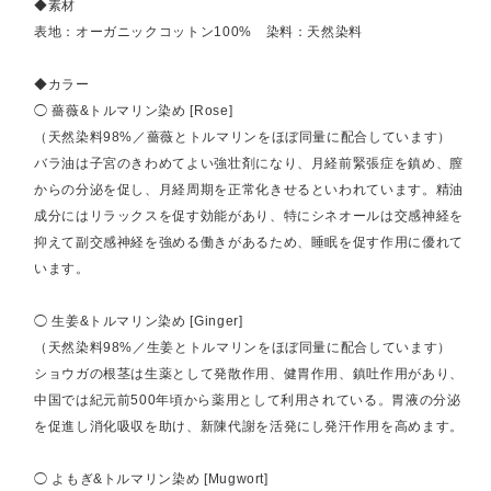
◆素材
表地：オーガニックコットン100% 染料：天然染料
◆カラー
◯ 薔薇&トルマリン染め [Rose]
（天然染料98%／薔薇とトルマリンをほぼ同量に配合しています）
バラ油は子宮のきわめてよい強壮剤になり、月経前緊張症を鎮め、膣
からの分泌を促し、月経周期を正常化きせるといわれています。精油
成分にはリラックスを促す効能があり、特にシネオールは交感神経を
抑えて副交感神経を強める働きがあるため、睡眠を促す作用に優れて
います。
◯ 生姜&トルマリン染め [Ginger]
（天然染料98%／生姜とトルマリンをほぼ同量に配合しています）
ショウガの根茎は生薬として発散作用、健胃作用、鎮吐作用があり、
中国では紀元前500年頃から薬用として利用されている。胃液の分泌
を促進し消化吸収を助け、新陳代謝を活発にし発汗作用を高めます。
◯ よもぎ&トルマリン染め [Mugwort]