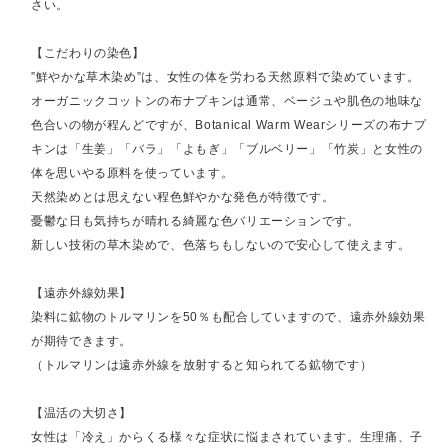
さい。
【こだわりの染色】
”鮮やかな草木染め”は、女性の体を労わる天然原料で染めています。
オーガニックコットンの布ナプキンは通常、ベージュや肌色の地味な
色合いの物が程んどですが、Botanical Warm Wearシリーズの布ナプ
キンは「生姜」「バラ」「よもぎ」「ブルベリー」「竹炭」と女性の
体を思いやる原料を使っています。
天然染めとは思えない程色鮮やかな発色が特徴です。
憂鬱な日も気持ちが晴れる綺麗な色バリエーションです。
新しい技術の草木染めで、色落ちもしないので安心して使えます。
【遠赤外線効果】
染料に鉱物のトルマリンを50％も配合していますので、遠赤外線効果
が期待できます。
（トルマリンは遠赤外線を放射すると知られてる鉱物です）
【温活の大切さ】
女性は「冷え」からくる様々な症状に悩まされています。生理痛、子