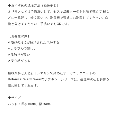
◆おすすめの洗濯方法（画像参照）
オリモノなどは予備洗いして、セスキ炭酸ソーダをお湯で薄めて 桶な
どに一晩浸し、軽く濯いで、洗濯機で普通にお洗濯してください。白
物と分けてください。手洗いでもOKです。
【お客様の声】
✔隠部の冷えが解消された気がする
✔カラフルで楽しい
✔肌触りが良い
✔安心感がある
植物原料と天然石トルマリンで染めたオーガニックコットの
Botanical Warm Wear布ナプキン・シリーズは、生理中の心と身体を
温め癒してくれます。
◆サイズ
パッド：長さ15cm、幅15cm