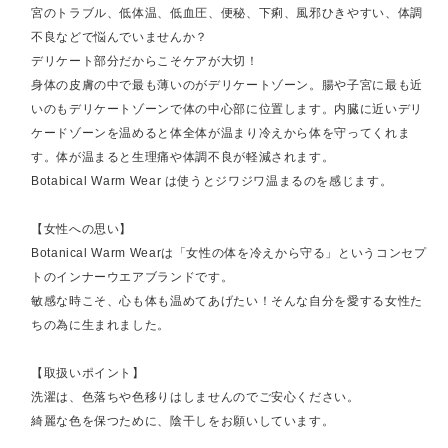
宮のトラブル、低体温、低血圧、便秘、下痢、風邪ひきやすい、体調
不良などで悩んでいませんか？
デリケート部分だからこそケアが大切！
身体の皮膚の中で最も薄いのがデリケートゾーン。腸や子宮に最も近
いのもデリケートゾーンで体の中心部に位置します。内臓に近いデリ
ケードゾーンを温めると体全体が温まり冷えから体を守ってくれま
す。体が温まると生理痛や体調不良が軽減されます。
Botabical Warm Wear は使うとジワジワ温まるのを感じます。
【女性への思い】
Botanical Warm Wearは「女性の体を冷えから守る」というコンセプ
トのインナーウエアブランドです。
敏感な時こそ、心も体も温めてあげたい！そんな自分を愛する女性た
ちの為に生まれました。
【取扱いポイント】
洗濯は、色落ちや色移りはしませんのでご安心ください。
綺麗な色を保つために、陰干しをお願いしています。