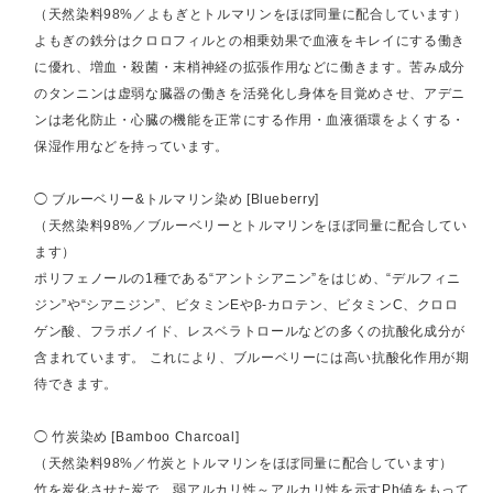
（天然染料98%／よもぎとトルマリンをほぼ同量に配合しています）
よもぎの鉄分はクロロフィルとの相乗効果で血液をキレイにする働き
に優れ、増血・殺菌・末梢神経の拡張作用などに働きます。苦み成分
のタンニンは虚弱な臓器の働きを活発化し身体を目覚めさせ、アデニ
ンは老化防止・心臓の機能を正常にする作用・血液循環をよくする・
保湿作用などを持っています。
◯ ブルーベリー&トルマリン染め [Blueberry]
（天然染料98%／ブルーベリーとトルマリンをほぼ同量に配合してい
ます）
ポリフェノールの1種である“アントシアニン”をはじめ、“デルフィニ
ジン”や“シアニジン”、ビタミンEやβ-カロテン、ビタミンC、クロロ
ゲン酸、フラボノイド、レスベラトロールなどの多くの抗酸化成分が
含まれています。 これにより、ブルーベリーには高い抗酸化作用が期
待できます。
◯ 竹炭染め [Bamboo Charcoal]
（天然染料98%／竹炭とトルマリンをほぼ同量に配合しています）
竹を炭化させた炭で、弱アルカリ性～アルカリ性を示すPh値をもって