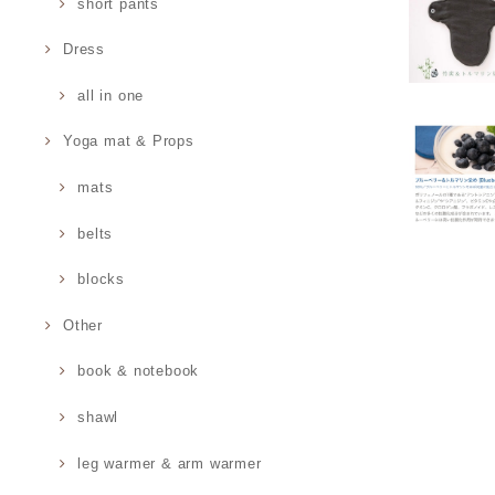
short pants
Dress
all in one
Yoga mat & Props
mats
belts
blocks
Other
book & notebook
shawl
leg warmer & arm warmer