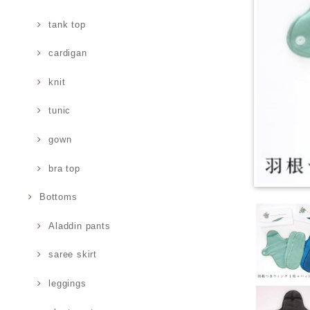
tank top
cardigan
knit
tunic
gown
bra top
Bottoms
Aladdin pants
saree skirt
leggings