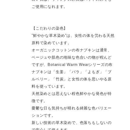
ご使用になれます。
【こだわりの染色】
”鮮やかな草木染め”は、女性の体を労わる天然
原料で染めています。
オーガニックコットンの布ナプキンは通常、
ベージュや肌色の地味な色合いの物が程んど
ですが、Botanical Warm Wearシリーズの布
ナプキンは「生姜」「バラ」「よもぎ」「ブ
ルベリー」「竹炭」と女性の体を思いやる原
料を使っています。
天然染めとは思えない程色鮮やかな発色が特
徴です。
憂鬱な日も気持ちが晴れる綺麗な色バリエー
ションです。
新しい技術の草木染めで、色落ちもしないの
で安心して使えます。