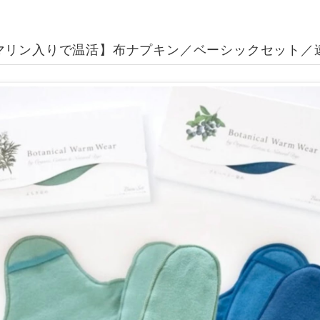
リン入りで温活】布ナプキン／ベーシックセット／遠赤外線 B