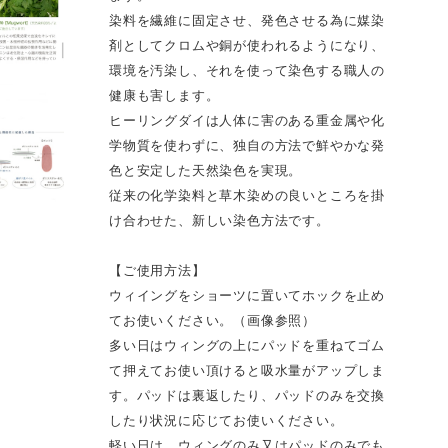
染料を繊維に固定させ、発色させる為に媒染
剤としてクロムや銅が使われるようになり、
環境を汚染し、それを使って染色する職人の
健康も害します。
ヒーリングダイは人体に害のある重金属や化
学物質を使わずに、独自の方法で鮮やかな発
色と安定した天然染色を実現。
従来の化学染料と草木染めの良いところを掛
け合わせた、新しい染色方法です。
【ご使用方法】
ウィイングをショーツに置いてホックを止め
てお使いください。（画像参照）
多い日はウィングの上にパッドを重ねてゴム
て押えてお使い頂けると吸水量がアップしま
す。パッドは裏返したり、パッドのみを交換
したり状況に応じてお使いください。
軽い日は、ウィングのみ又はパッドのみでも