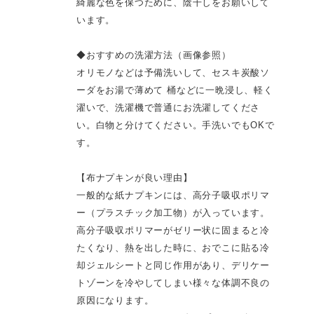
綺麗な色を保つために、陰干しをお願いして
います。
◆おすすめの洗濯方法（画像参照）
オリモノなどは予備洗いして、セスキ炭酸ソ
ーダをお湯で薄めて 桶などに一晩浸し、軽く
濯いで、洗濯機で普通にお洗濯してくださ
い。白物と分けてください。手洗いでもOKで
す。
【布ナプキンが良い理由】
一般的な紙ナプキンには、高分子吸収ポリマ
ー（プラスチック加工物）が入っています。
高分子吸収ポリマーがゼリー状に固まると冷
たくなり、熱を出した時に、おでこに貼る冷
却ジェルシートと同じ作用があり、デリケー
トゾーンを冷やしてしまい様々な体調不良の
原因になります。