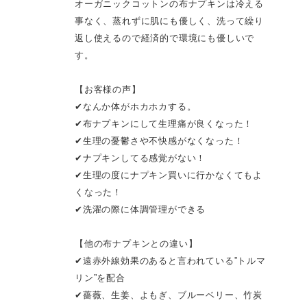
オーガニックコットンの布ナプキンは冷える
事なく、蒸れずに肌にも優しく、洗って繰り
返し使えるので経済的で環境にも優しいで
す。
【お客様の声】
✔なんか体がホカホカする。
✔布ナプキンにして生理痛が良くなった！
✔生理の憂鬱さや不快感がなくなった！
✔ナプキンしてる感覚がない！
✔生理の度にナプキン買いに行かなくてもよ
くなった！
✔洗濯の際に体調管理ができる
【他の布ナプキンとの違い】
✔遠赤外線効果のあると言われている”トルマ
リン”を配合
✔薔薇、生姜、よもぎ、ブルーベリー、竹炭