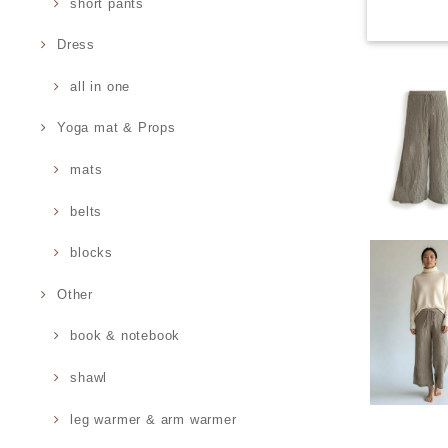
short pants
Dress
all in one
Yoga mat & Props
mats
belts
blocks
Other
book & notebook
shawl
leg warmer & arm warmer