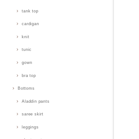
tank top
cardigan
knit
tunic
gown
bra top
Bottoms
Aladdin pants
saree skirt
leggings