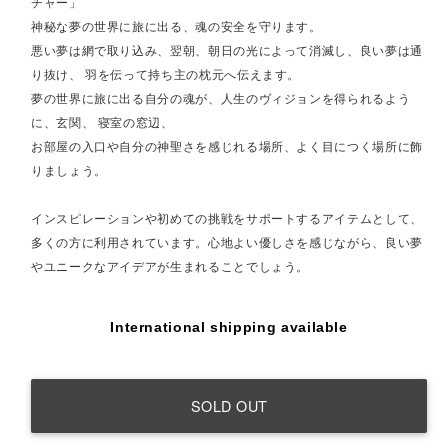
チャー」
神秘な夢の世界に旅に出る、魂の安全を守ります。
悪い夢は網で取り込み、翌朝、朝日の光によって消滅し、良い夢は通
り抜け、 羽を伝って持ち主の枕元へ伝えます。
夢の世界に旅に出る自分の魂が、人生のヴィジョンを得られるよう
に、玄関、 寝室の窓辺、
お部屋の入口や自分の神聖さを感じれる場所、よく目につく場所に飾
りましょう。
インスピレーションや初めての挑戦をサポートするアイテムとして、
多くの方に利用されています。心地よい優しさを感じながら、良い夢
やユニークなアイデアが生まれることでしょう。
International shipping available
SOLD OUT