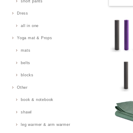
short pants
Dress
all in one
Yoga mat & Props
mats
belts
blocks
Other
book & notebook
shawl
leg warmer & arm warmer