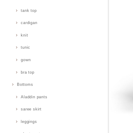
tank top
cardigan
knit
tunic
gown
bra top
Bottoms
Aladdin pants
saree skirt
leggings