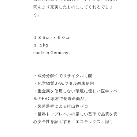
間をより充実したものにしてくれるでしょ
う。
１８５cm x ６０cm
１.１kg
made in Germany
・成分分解性でリサイクル可能
・化学物質BPA,フタル酸未使用
・重金属を使用しない環境に優しい医学レベ
ルのPVC素材で長寿命商品。
・製造過程による排出物ゼロ
・世界トップレベルの厳しい基準で品質を安
心安全性を証明する『エコテックス』認可