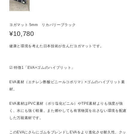
ヨガマット 5mm リカバリーブラック
¥10,780
健康と環境を考えた日本技術が生んだヨガマットです。
☑︎ 特徴1「EVA×ゴムのハイブリット」
EVA素材（エチレン酢酸ビニールコポリマ）×ゴムのハイブリット素
材。
EVA素材はPVC素材（ポリ塩化ビニル）やTPE素材よりも強度が強
く、水にも強く軽量。また燃やしても有害物質を出さない環境を配慮
した万能素材です。
このEVAにさらにゴムをブレンドしEVAをより進化させ耐久性、クッ