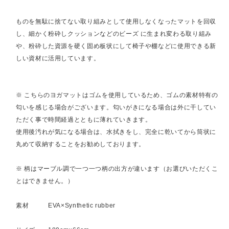
ものを無駄に捨てない取り組みとして使用しなくなったマットを回収
し、細かく粉砕しクッションなどのビーズ に生まれ変わる取り組み
や、粉砕した資源を硬く固め板状にして椅子や棚などに使用できる新
しい資材に活用しています。
※ こちらのヨガマットはゴムを使用しているため、ゴムの素材特有の
匂いを感じる場合がございます。匂いがきになる場合は外に干してい
ただく事で時間経過とともに薄れていきます。
使用後汚れが気になる場合は、水拭きをし、完全に乾いてから筒状に
丸めて収納することをお勧めしております。
※ 柄はマーブル調で一つ一つ柄の出方が違います（お選びいただくこ
とはできません。）
素材 EVA×Synthetic rubber