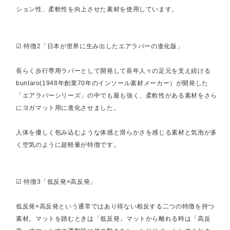
ション性、柔軟性を向上させた素材を使用しています。
☑︎ 特徴2「日本が世界に生み出したエアラバーの進化版」
長らく歩行専用ラバーとして開発して長年人々の足元を支え続ける
buntaro(1948年創業70年のインソール素材メーカー）が開発した
「エアラバーシリーズ」の中でも最も強く、柔軟性がある素材をさら
にヨガマット用に進化させました。
人体を優しく包み込むような体感と滑らかさを感じる素材と気泡が多
く空気のように超軽量が特徴です。
☑︎ 特徴3「低反発×高反発」
低反発×高反発という通常ではあり得ない相反する二つの特徴を持つ
素材。マットを踏むときは「低反発」マットから離れる時は「高反