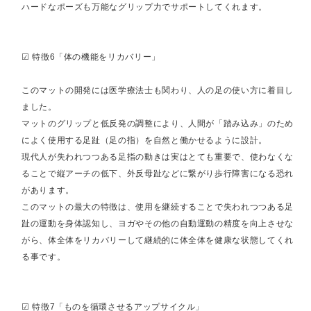
ハードなポーズも万能なグリップ力でサポートしてくれます。
☑︎ 特徴6「体の機能をリカバリー」
このマットの開発には医学療法士も関わり、人の足の使い方に着目し
ました。
マットのグリップと低反発の調整により、人間が「踏み込み」のため
によく使用する足趾（足の指）を自然と働かせるように設計。
現代人が失われつつある足指の動きは実はとても重要で、使わなくな
ることで縦アーチの低下、外反母趾などに繋がり歩行障害になる恐れ
があります。
このマットの最大の特徴は、使用を継続することで失われつつある足
趾の運動を身体認知し、ヨガやその他の自動運動の精度を向上させな
がら、体全体をリカバリーして継続的に体全体を健康な状態してくれ
る事です。
☑︎ 特徴7「ものを循環させるアップサイクル」