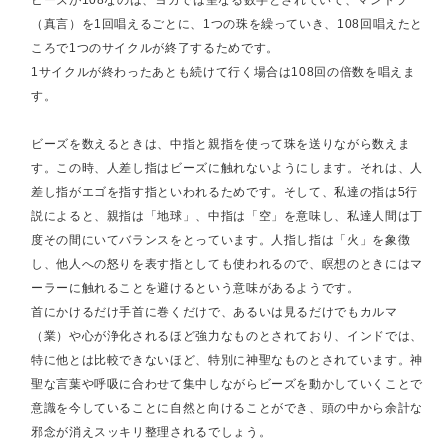
（真言）を1回唱えるごとに、1つの珠を繰っていき、108回唱えたと
ころで1つのサイクルが終了するためです。
1サイクルが終わったあとも続けて行く場合は108回の倍数を唱えま
す。
ビーズを数えるときは、中指と親指を使って珠を送りながら数えま
す。この時、人差し指はビーズに触れないようにします。それは、人
差し指がエゴを指す指といわれるためです。そして、私達の指は5行
説によると、親指は「地球」、中指は「空」を意味し、私達人間は丁
度その間にいてバランスをとっています。人指し指は「火」を象徴
し、他人への怒りを表す指としても使われるので、瞑想のときにはマ
ーラーに触れることを避けるという意味があるようです。
首にかけるだけ手首に巻くだけで、あるいは見るだけでもカルマ
（業）や心が浄化されるほど強力なものとされており、インドでは、
特に他とは比較できないほど、特別に神聖なものとされています。神
聖な言葉や呼吸に合わせて集中しながらビーズを動かしていくことで
意識を今していることに自然と向けることができ、頭の中から余計な
邪念が消えスッキリ整理されるでしょう。