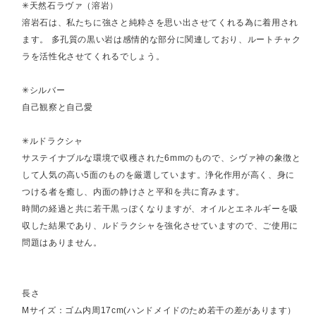
✳︎天然石ラヴァ（溶岩）
溶岩石は、私たちに強さと純粋さを思い出させてくれる為に着用され
ます。 多孔質の黒い岩は感情的な部分に関連しており、ルートチャク
ラを活性化させてくれるでしょう。
✳︎シルバー
自己観察と自己愛
✳︎ルドラクシャ
サステイナブルな環境で収穫された6mmのもので、シヴァ神の象徴と
して人気の高い5面のものを厳選しています。浄化作用が高く、身に
つける者を癒し、内面の静けさと平和を共に育みます。
時間の経過と共に若干黒っぽくなりますが、オイルとエネルギーを吸
収した結果であり、ルドラクシャを強化させていますので、ご使用に
問題はありません。
長さ
Mサイズ：ゴム内周17cm(ハンドメイドのため若干の差があります）