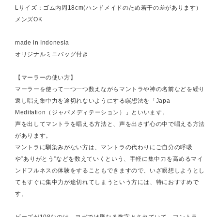
Lサイズ：ゴム内周18cm(ハンドメイドのため若干の差があります）
メンズOK
made in Indonesia
オリジナルミニバッグ付き
【マーラーの使い方】
マーラーを使って一つ一つ数えながらマントラや神の名前などを繰り
返し唱え集中力を途切れないようにする瞑想法を「Japa
Meditation（ジャパメディテーション）」といいます。
声を出してマントラを唱える方法と、声を出さず心の中で唱える方法
があります。
マントラに馴染みがない方は、マントラの代わりにご自分の呼吸
や”ありがとう”などを数えていくという、手軽に集中力を高めるマイ
ンドフルネスの体験をすることもできますので、いざ瞑想しようとし
てもすぐに集中力が途切れてしまうという方には、特におすすめで
す。
ビーズが108なのは、ヨガでは聖なる数字とされていて、マントラ