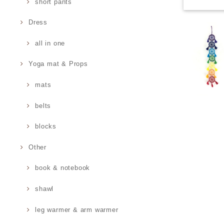
short pants
Dress
all in one
Yoga mat & Props
mats
belts
blocks
Other
book & notebook
shawl
leg warmer & arm warmer