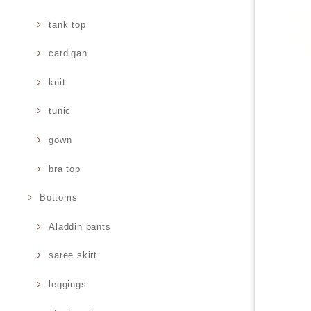
tank top
cardigan
knit
tunic
gown
bra top
Bottoms
Aladdin pants
saree skirt
leggings