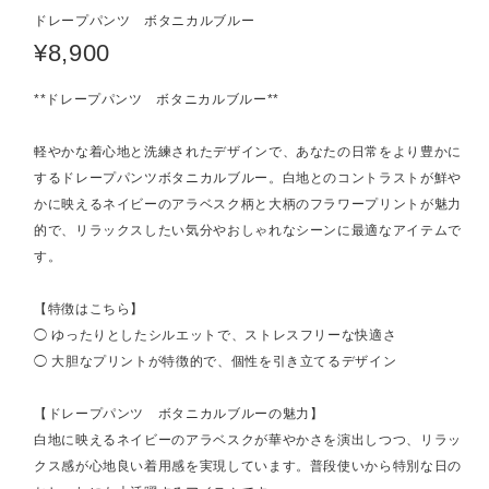
ドレープパンツ ボタニカルブルー
¥8,900
**ドレープパンツ ボタニカルブルー**
軽やかな着心地と洗練されたデザインで、あなたの日常をより豊かに
するドレープパンツボタニカルブルー。白地とのコントラストが鮮や
かに映えるネイビーのアラベスク柄と大柄のフラワープリントが魅力
的で、リラックスしたい気分やおしゃれなシーンに最適なアイテムで
す。
【特徴はこちら】
◯ ゆったりとしたシルエットで、ストレスフリーな快適さ
◯ 大胆なプリントが特徴的で、個性を引き立てるデザイン
【ドレープパンツ ボタニカルブルーの魅力】
白地に映えるネイビーのアラベスクが華やかさを演出しつつ、リラッ
クス感が心地良い着用感を実現しています。普段使いから特別な日の